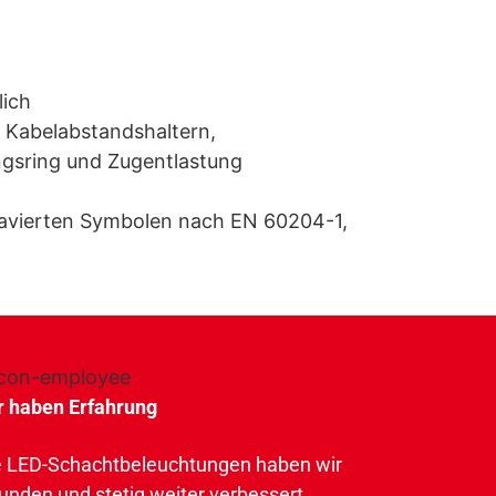
lich
, Kabelabstandshaltern,
ngsring und Zugentlastung
ravierten Symbolen nach EN 60204-1,
r haben Erfahrung
e LED-Schachtbeleuchtungen haben wir
unden und stetig weiter verbessert.