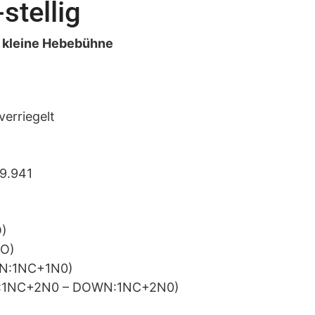
stellig
r kleine Hebebühne
verriegelt
 9.941
O)
NO)
WN:1NC+1N0)
 (UP:1NC+2N0 – DOWN:1NC+2N0)