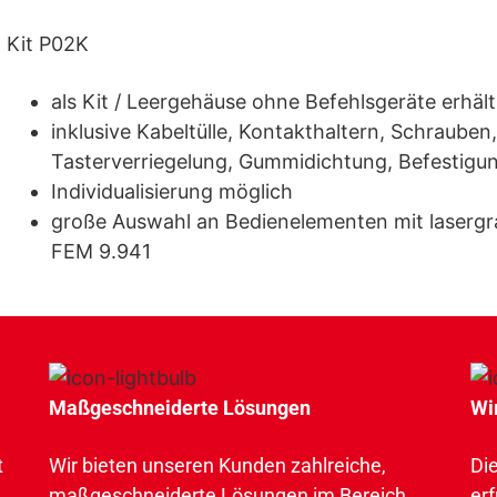
Kit P02K
als Kit / Leergehäuse ohne Befehlsgeräte erhält
inklusive Kabeltülle, Kontakthaltern, Schrauben
Tasterverriegelung, Gummidichtung, Befestigu
Individualisierung möglich
große Auswahl an Bedienelementen mit laserg
FEM 9.941
Maßgeschneiderte Lösungen
Wi
t
Wir bieten unseren Kunden zahlreiche,
Di
maßgeschneiderte Lösungen im Bereich
erf